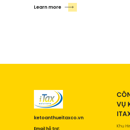
Learn more
CÔN
VỤ 
ITA
ketoanthueitaxco.vn
Khu Hi
Email hỗ trợ: