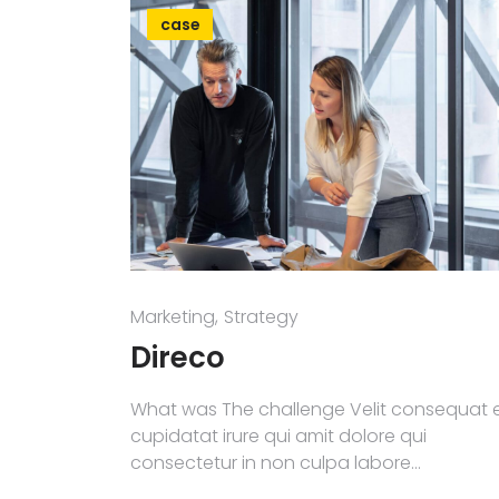
case
Marketing
Strategy
Direco
What was The challenge Velit consequat 
cupidatat irure qui amit dolore qui
consectetur in non culpa labore…