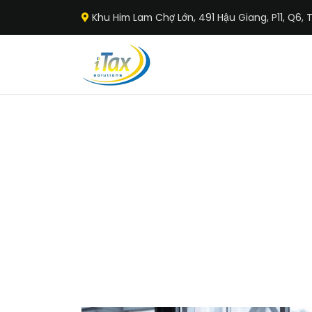
Khu Him Lam Chợ Lớn, 491 Hậu Giang, P11, Q6,