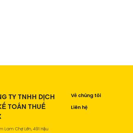
Về chúng tôi
G TY TNHH DỊCH
KẾ TOÁN THUẾ
Liên hệ
X
m Lam Chợ Lớn, 491 Hậu