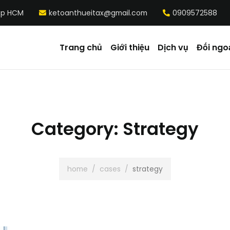
 Tp HCM
ketoanthueitax@gmail.com
0909572588
Trang chủ
Giới thiệu
Dịch vụ
Đối ngo
Category:
Strategy
home
/
cases
/
strategy