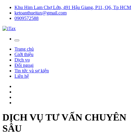
Khu Him Lam Chợ Lớn, 491 Hậu Giang, P11, Q6, Tp HCM
ketoanthueitax@gmail.com
0909572588
Trang chủ
Giới thiệu
Dịch vụ
Đối ngoại
Tin tức và sự kiện
Liên hệ
DỊCH VỤ TƯ VẤN CHUYÊN
SÂU