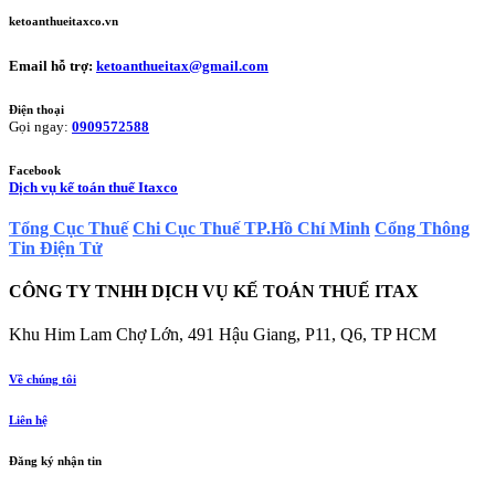
ketoanthueitaxco.vn
Email hỗ trợ:
ketoanthueitax@gmail.com
Điện thoại
Gọi ngay:
0909572588
Facebook
Dịch vụ kế toán thuế Itaxco
Tổng Cục Thuế
Chi Cục Thuế TP.Hồ Chí Minh
Cổng Thông
Tin Điện Tử
CÔNG TY TNHH DỊCH VỤ KẾ TOÁN THUẾ ITAX
Khu Him Lam Chợ Lớn, 491 Hậu Giang, P11, Q6, TP HCM
Về chúng tôi
Liên hệ
Đăng ký nhận tin