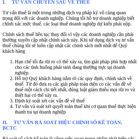
I. TƯ VẤN CHUYÊN SÂU VỀ THUẾ
Tư vấn thuế là một trong những dịch vụ pháp ký vô cùng quan
trọng đối với các doanh nghiệp. Chúng tôi hỗ trợ doanh nghiệp biết
chính xác mức thuế, các loại thuế doanh nghiệp dự kiến phải nộp.
Chính sách thuế liên tục thay đổi vì vậy các doanh nghiệp cần phải
thường xuyên cập nhật chính sách này. Khi sử dụng dịch vụ tư vấn
thuế chúng tôi sẽ luôn cập nhật các chinh sách mới nhất để Quý
khách hàng
Hạn chế tối đa rũi ro có thể xảy ra, tìm giải pháp phù hợp nhất
cho các tình huống phát sinh đang thường trực tại doanh
nghiệp.
Hỗ trợ Quý khách hàng nắm rõ các quy định, chính sách về
thuế. Từ đó đưa ra các giải pháp toàn diện co các vấn đề về
thuế một cách chi tiết nhất, đúng luật giảm thiểu mọi rũi ro và
thiệt hại có thể xảy ra.
Định kỳ soát xét các vấn đề về thuế
Tư vấn và soát xét quyết toán thuế khi cơ quan thuế thực hiện
thanh tra tại doanh nghiệp
II. TƯ VẤN RÀ SOÁT HIỆU CHỈNH SỔ KẾ TOÁN,
BCTC
Rà soát sổ sách kế toàn là công việc quan trọng nhằm phát hiện các