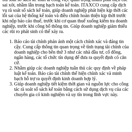
sai xót, nhầm lẫn trong hạch toán kế toán. ITAXCO cung cấp dịch
vụ rà soát sổ sách kế toán, giúp doanh nghiệp phát hiện kịp thời các
lỗi sai của hệ thống kế toán và điều chỉnh hoàn thiện kịp thời trước
khi nộp báo cáo thuế, trước khi cơ quan thuế xuống kiểm tra doanh
nghiệp, trước khi công bố thông tin. Giúp doanh nghiệp giảm thiểu
các rũi ro phát sinh có thể xảy ra.
Báo cáo tài chính phản ánh một cách chính xác và đáng tin
cậy. Cung cấp thông tin quan trọng về tình trạng tài chính của
doanh nghiệp cho bên thứ 3 như các nhà đầu tư, cổ đông,
ngân hàng, các tổ chức tín dụng để đưa ra quyết định có căn
cứ.
Nhằm giúp các doanh nghiệp tuân thủ các quy định về pháp
luật kế toán. Báo cáo tài chính thể hiện chính xác và minh
bạch hỗ trợ ra quyết định kinh doanh hợp lý.
Giúp doanh nghiệp tiết kiệm thời gian và nguồn lực cho công
tác rà soát sổ sách kế toán bằng cách sử dụng dịch vụ của các
chuyên gia có kinh nghiệm và uy tín trong lĩnh vực này.