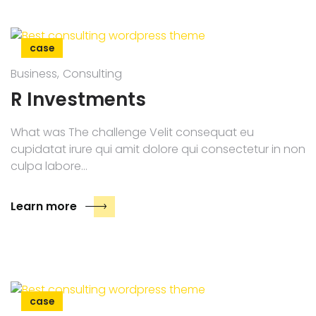
case
Business
Consulting
R Investments
What was The challenge Velit consequat eu
cupidatat irure qui amit dolore qui consectetur in non
culpa labore…
Learn more
case