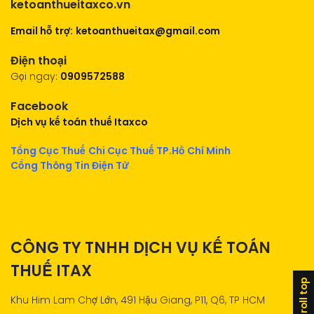
ketoanthueitaxco.vn
Email hỗ trợ:
ketoanthueitax@gmail.com
Điện thoại
Gọi ngay:
0909572588
Facebook
Dịch vụ kế toán thuế Itaxco
Tổng Cục Thuế
Chi Cục Thuế TP.Hồ Chí Minh
Cổng Thông Tin Điện Tử
CÔNG TY TNHH DỊCH VỤ KẾ TOÁN
THUẾ ITAX
scroll top
Khu Him Lam Chợ Lớn, 491 Hậu Giang, P11, Q6, TP HCM