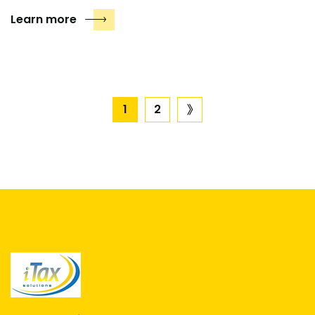
Learn more
1
2
next
page