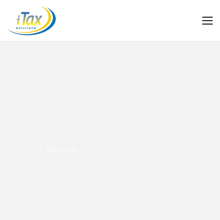
home
/
about us