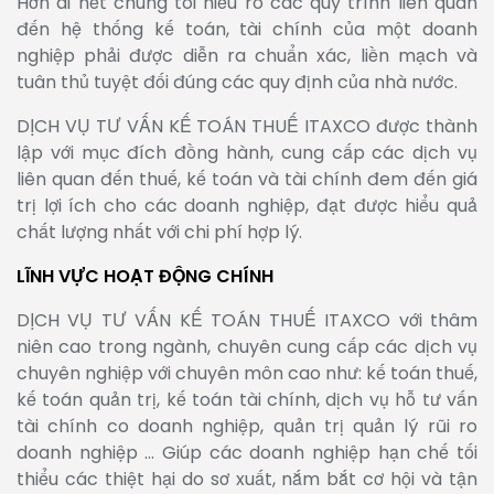
Hơn ai hết chúng tôi hiểu rõ các quy trình liên quan
đến hệ thống kế toán, tài chính của một doanh
nghiệp phải được diễn ra chuẩn xác, liền mạch và
tuân thủ tuyệt đối đúng các quy định của nhà nước.
DỊCH VỤ TƯ VẤN KẾ TOÁN THUẾ ITAXCO được thành
lập với mục đích đồng hành, cung cấp các dịch vụ
liên quan đến thuế, kế toán và tài chính đem đến giá
trị lợi ích cho các doanh nghiệp, đạt được hiểu quả
chất lượng nhất với chi phí hợp lý.
LĨNH VỰC HOẠT ĐỘNG CHÍNH
DỊCH VỤ TƯ VẤN KẾ TOÁN THUẾ ITAXCO với thâm
niên cao trong ngành, chuyên cung cấp các dịch vụ
chuyên nghiệp với chuyên môn cao như: kế toán thuế,
kế toán quản trị, kế toán tài chính, dịch vụ hỗ tư vấn
tài chính co doanh nghiệp, quản trị quản lý rũi ro
doanh nghiệp … Giúp các doanh nghiệp hạn chế tối
thiểu các thiệt hại do sơ xuất, nắm bắt cơ hội và tận