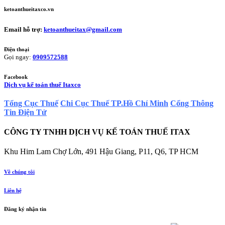
ketoanthueitaxco.vn
Email hỗ trợ:
ketoanthueitax@gmail.com
Điện thoại
Gọi ngay:
0909572588
Facebook
Dịch vụ kế toán thuế Itaxco
Tổng Cục Thuế
Chi Cục Thuế TP.Hồ Chí Minh
Cổng Thông
Tin Điện Tử
CÔNG TY TNHH DỊCH VỤ KẾ TOÁN THUẾ ITAX
Khu Him Lam Chợ Lớn, 491 Hậu Giang, P11, Q6, TP HCM
Về chúng tôi
Liên hệ
Đăng ký nhận tin