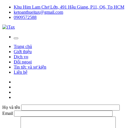
Khu Him Lam Chợ Lớn, 491 Hậu Giang, P11, Q6, Tp HCM
ketoanthueitax@gmail.com
0909572588
Trang chủ
Giới thiệu
Dịch vụ
Đối ngoại
Tin tức và sự kiện
Liên hệ
Họ và tên
Email