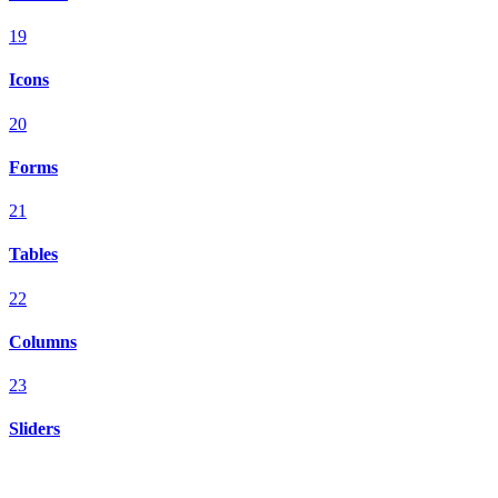
19
Icons
20
Forms
21
Tables
22
Columns
23
Sliders